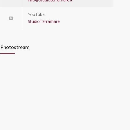
YouTube:
StudioTerramare
Photostream