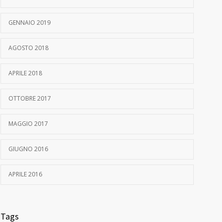
La Scatola di Pinocchio
18 OTTOBRE 2017
GENNAIO 2019
Laboratorio IN-CANTO
AGOSTO 2018
3 MAGGIO 2017
APRILE 2018
Creativamente è festa!
OTTOBRE 2017
10 GIUGNO 2016
Il diabete nel territorio Imolese
MAGGIO 2017
5 APRILE 2016
GIUGNO 2016
APRILE 2016
Tags