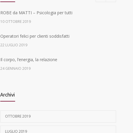
ROBE da MATTI – Psicologia per tutti
10 OTTOBRE 2019
Operatori felici per clienti soddisfatti
22 LUGLIO 2019
Il corpo, l’energia, la relazione
24 GENNAIO 2019
Il ruolo della supervisione in psicoterapia: quando il
bravo terapeuta si fa vedere da uno bravo
Archivi
8 AGOSTO 2018
Nel cuore del villaggio … E’ festa!
OTTOBRE 2019
27 APRILE 2018
LUGLIO 2019