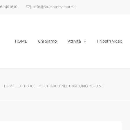
6.1401610
info@studioterramare.it
HOME
Chi Siamo
Attività
I Nostri Video
HOME
BLOG
IL DIABETE NEL TERRITORIO IMOLESE