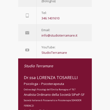
(Bologna)
Tel:
346.1401610
Email:
info@studioterramare.it
YouTube:
StudioTerramare
Studio Terramare
Dr.ssa LORENZA TOSARELLI
Psicologa – Psicoterapeuta
Ordine degli Psicologi dell’Emilia Romagna n° 767
Analista Ordinario della Società SIPeP-SF
Società Italiana di Psicoanalisi e Psicoterapia SDANDOR
FERENCZI