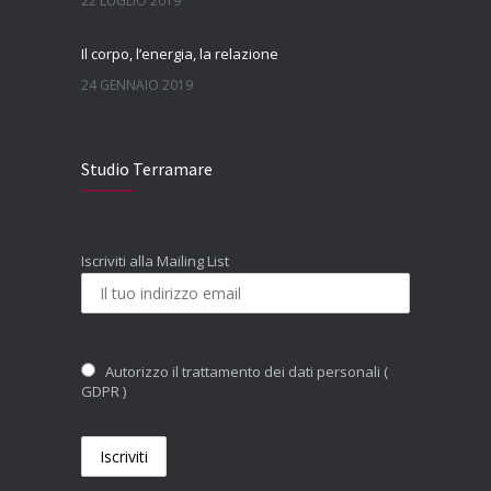
22 LUGLIO 2019
Il corpo, l’energia, la relazione
24 GENNAIO 2019
Il ruolo della supervisione in psicoterapia: quando il bravo terapeuta si fa vedere da uno bravo
Studio Terramare
8 AGOSTO 2018
Iscriviti alla Mailing List
Autorizzo il trattamento dei dati personali (
GDPR )